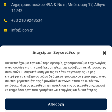
Δημητρακοπούλου 49Α & Νότη Μπότσαρη 17, Αθήνα
11742
+30 210 9248534
info@icon.gr
Newsletter
Διαχείριση Συγκατάθεσης
Για να παρέχουμε την καλύτερη εμπειρία, χρησιμοποιούμε τεχνολογίες
Εγγραφείτε στο Newsletter για να ενημερώνεστε για τα νέα
όπως cookies για την αποθήκευση ή/και την πρόσβαση σε πληροφορίες
μας.
συσκευών. Η συγκατάθεση για τις εν λόγω τεχνολογίες θα μας
επιτρέψει να επεξεργαστούμε δεδομένα προσωπικού χαρακτήρα, όπως
συμπεριφορά περιήγησης ή μοναδικά αναγνωριστικά σε αυτόν τον
ιστότοπο. Η μη συγκατάθεση ή η ανάκληση της συγκατάθεσης, μπορεί
να επηρεάσει αρνητικά ορισμένες λειτουργίες και δυνατότητες.
Αποδοχή