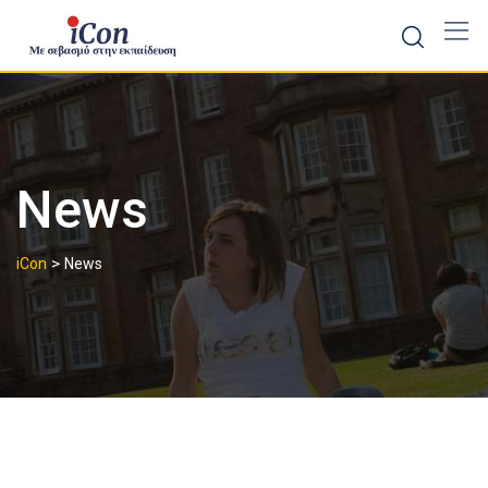
Skip
to
content
News
>
iCon
News