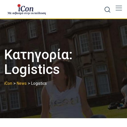
Skip
to
content
Κατηγορία:
Logistics
>
>
iCon
News
Logistics