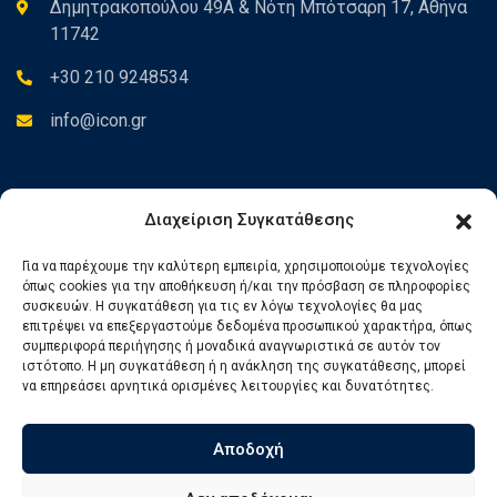
Δημητρακοπούλου 49Α & Νότη Μπότσαρη 17, Αθήνα
11742
+30 210 9248534
info@icon.gr
Newsletter
Διαχείριση Συγκατάθεσης
Για να παρέχουμε την καλύτερη εμπειρία, χρησιμοποιούμε τεχνολογίες
Εγγραφείτε στο Newsletter για να ενημερώνεστε για τα νέα
όπως cookies για την αποθήκευση ή/και την πρόσβαση σε πληροφορίες
μας.
συσκευών. Η συγκατάθεση για τις εν λόγω τεχνολογίες θα μας
επιτρέψει να επεξεργαστούμε δεδομένα προσωπικού χαρακτήρα, όπως
συμπεριφορά περιήγησης ή μοναδικά αναγνωριστικά σε αυτόν τον
ιστότοπο. Η μη συγκατάθεση ή η ανάκληση της συγκατάθεσης, μπορεί
να επηρεάσει αρνητικά ορισμένες λειτουργίες και δυνατότητες.
Αποδοχή