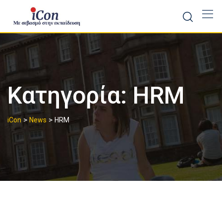
Skip
to
content
Κατηγορία:
HRM
>
>
iCon
News
HRM