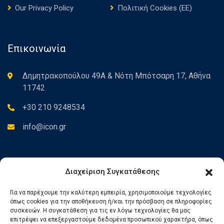
Our Privacy Policy
Πολιτική Cookies (ΕΕ)
Επικοινωνία
Δημητρακοπούλου 49Α & Νότη Μπότσαρη 17, Αθήνα
11742
+30 210 9248534
info@icon.gr
Newsletter
Διαχείριση Συγκατάθεσης
Για να παρέχουμε την καλύτερη εμπειρία, χρησιμοποιούμε τεχνολογίες
Εγγραφείτε στο Newsletter για να ενημερώνεστε για τα νέα
όπως cookies για την αποθήκευση ή/και την πρόσβαση σε πληροφορίες
μας.
συσκευών. Η συγκατάθεση για τις εν λόγω τεχνολογίες θα μας
επιτρέψει να επεξεργαστούμε δεδομένα προσωπικού χαρακτήρα, όπως