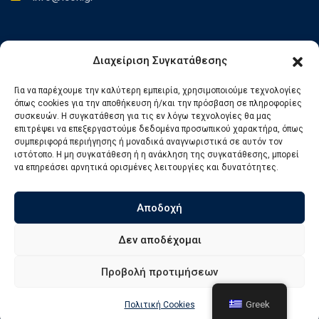
Newsletter
Διαχείριση Συγκατάθεσης
Για να παρέχουμε την καλύτερη εμπειρία, χρησιμοποιούμε τεχνολογίες
Εγγραφείτε στο Newsletter για να ενημερώνεστε για τα νέα
όπως cookies για την αποθήκευση ή/και την πρόσβαση σε πληροφορίες
μας.
συσκευών. Η συγκατάθεση για τις εν λόγω τεχνολογίες θα μας
επιτρέψει να επεξεργαστούμε δεδομένα προσωπικού χαρακτήρα, όπως
συμπεριφορά περιήγησης ή μοναδικά αναγνωριστικά σε αυτόν τον
ιστότοπο. Η μη συγκατάθεση ή η ανάκληση της συγκατάθεσης, μπορεί
να επηρεάσει αρνητικά ορισμένες λειτουργίες και δυνατότητες.
Αποδοχή
Δεν αποδέχομαι
Προβολή προτιμήσεων
© Copyright iCon International Training. Powered by
Angellight
Greek
Πολιτική Cookies