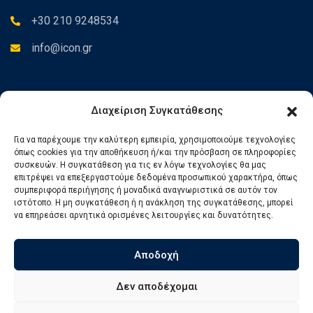
+30 210 9248534
info@icon.gr
Newsletter
Διαχείριση Συγκατάθεσης
Για να παρέχουμε την καλύτερη εμπειρία, χρησιμοποιούμε τεχνολογίες
Εγγραφείτε στο Newsletter για να ενημερώνεστε για τα νέα
όπως cookies για την αποθήκευση ή/και την πρόσβαση σε πληροφορίες
μας.
συσκευών. Η συγκατάθεση για τις εν λόγω τεχνολογίες θα μας
επιτρέψει να επεξεργαστούμε δεδομένα προσωπικού χαρακτήρα, όπως
συμπεριφορά περιήγησης ή μοναδικά αναγνωριστικά σε αυτόν τον
ιστότοπο. Η μη συγκατάθεση ή η ανάκληση της συγκατάθεσης, μπορεί
να επηρεάσει αρνητικά ορισμένες λειτουργίες και δυνατότητες.
Αποδοχή
Δεν αποδέχομαι