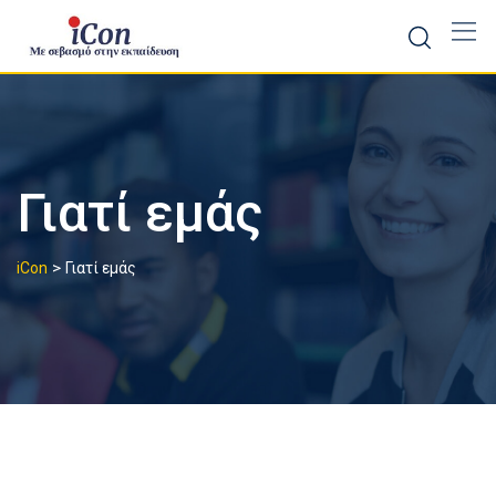
Skip
to
content
Γιατί εμάς
>
iCon
Γιατί εμάς