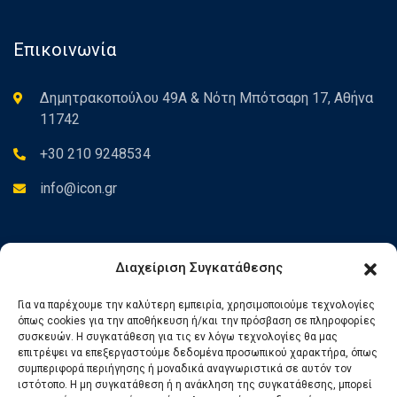
Επικοινωνία
Δημητρακοπούλου 49Α & Νότη Μπότσαρη 17, Αθήνα
11742
+30 210 9248534
info@icon.gr
Newsletter
Διαχείριση Συγκατάθεσης
Για να παρέχουμε την καλύτερη εμπειρία, χρησιμοποιούμε τεχνολογίες
Εγγραφείτε στο Newsletter για να ενημερώνεστε για τα νέα
όπως cookies για την αποθήκευση ή/και την πρόσβαση σε πληροφορίες
μας.
συσκευών. Η συγκατάθεση για τις εν λόγω τεχνολογίες θα μας
επιτρέψει να επεξεργαστούμε δεδομένα προσωπικού χαρακτήρα, όπως
συμπεριφορά περιήγησης ή μοναδικά αναγνωριστικά σε αυτόν τον
ιστότοπο. Η μη συγκατάθεση ή η ανάκληση της συγκατάθεσης, μπορεί