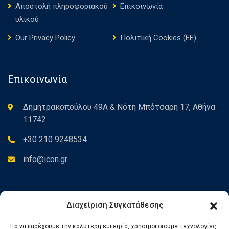
Αποστολή πληροφοριακού
Επικοινωνία
υλικού
Our Privacy Policy
Πολιτική Cookies (ΕΕ)
Επικοινωνία
Δημητρακοπούλου 49Α & Νότη Μπότσαρη 17, Αθήνα
11742
+30 210 9248534
info@icon.gr
Newsletter
Διαχείριση Συγκατάθεσης
Για να παρέχουμε την καλύτερη εμπειρία, χρησιμοποιούμε τεχνολογίες
Εγγραφείτε στο Newsletter για να ενημερώνεστε για τα νέα