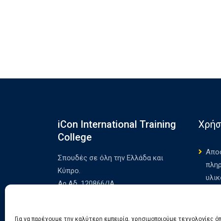
iCon International Training
Χρήσ
College
Απο
Σπουδές σε όλη την Ελλάδα και
πλη
Κύπρο.
υλικ
Αρ.Αδ. 120866/ΙΑ
Our 
Poli
Για να παρέχουμε την καλύτερη εμπειρία, χρησιμοποιούμε τεχνολογίες ό