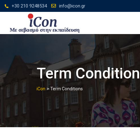
Skip
+30 210 9248534
info@icon.gr
to
content
Term Conditio
>
iCon
Term Conditions