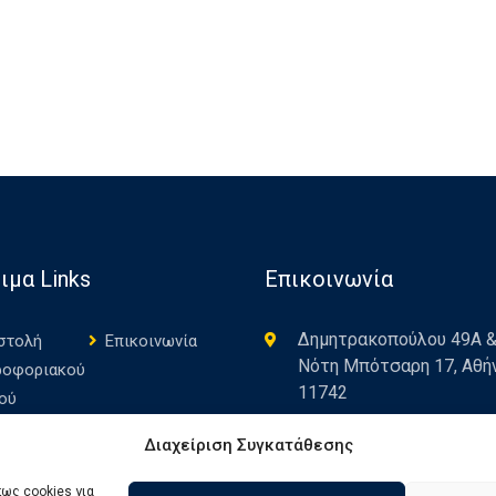
ιμα Links
Επικοινωνία
Δημητρακοπούλου 49Α 
στολή
Επικοινωνία
Νότη Μπότσαρη 17, Αθή
ροφοριακού
11742
ού
+30 210 9248534
Privacy
Πολιτική
Διαχείριση Συγκατάθεσης
cy
Cookies (ΕΕ)
info@icon.gr
πως cookies για