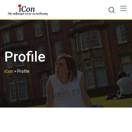
Skip
to
content
Profile
>
iCon
Profile