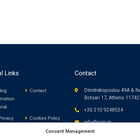
l Links
Contact
Dimitrakopoulou 49A & No
ing
Contact
Botsari 17, Athens 11742
rmation
rial
+30 210 9248534
Privacy
Cookies Policy
info@icon.gr
cy
(EU)
Consent Management