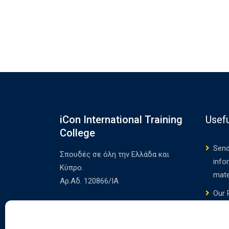
iCon International Training
Usefu
College
Send
Σπουδές σε όλη την Ελλάδα και
info
Κύπρο.
mate
Αρ.Αδ. 120866/ΙΑ
Our 
Poli