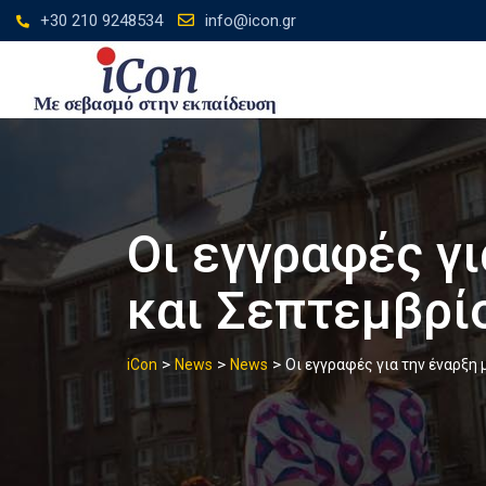
Skip
+30 210 9248534
info@icon.gr
to
content
Οι εγγραφές γι
και Σεπτεμβρίο
>
>
>
iCon
News
News
Οι εγγραφές για την έναρξη 